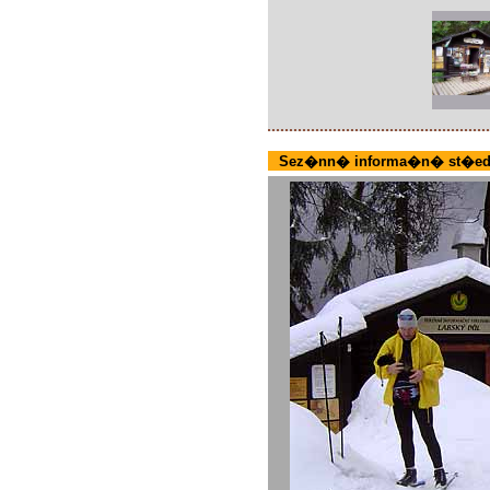
Sez�nn� informa�n� st�ed