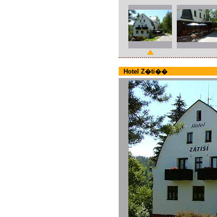
Hotel Z�ti��