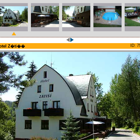
ID: 7
otel Z�ti��