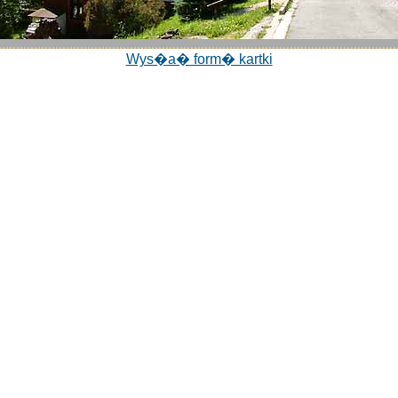
Wys�a� form� kartki