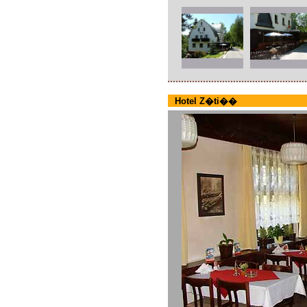
Hotel Z�ti��