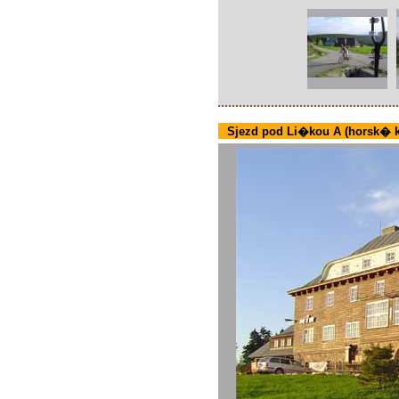
Sjezd pod Li�kou A (horsk� k