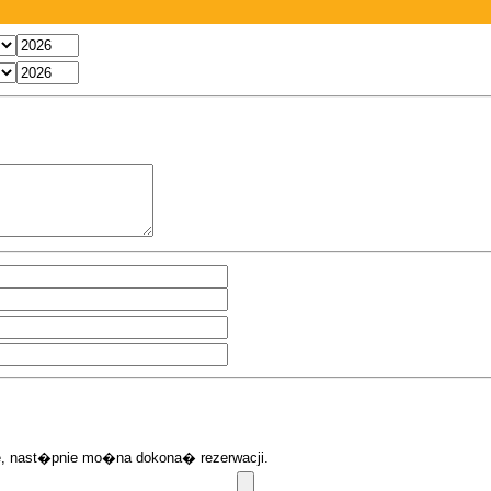
ie, nast�pnie mo�na dokona� rezerwacji.