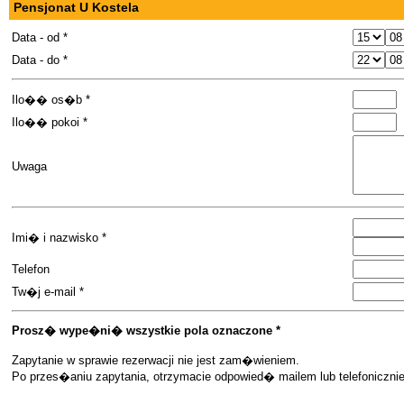
Pensjonat U Kostela
Data - od *
Data - do *
Ilo�� os�b *
Ilo�� pokoi *
Uwaga
Imi� i nazwisko *
Telefon
Tw�j e-mail *
Prosz� wype�ni� wszystkie pola oznaczone *
Zapytanie w sprawie rezerwacji nie jest zam�wieniem.
Po przes�aniu zapytania, otrzymacie odpowied� mailem lub telefoniczn