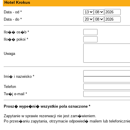
Hotel Krokus
Data - od *
Data - do *
Ilo�� os�b *
Ilo�� pokoi *
Uwaga
Imi� i nazwisko *
Telefon
Tw�j e-mail *
Prosz� wype�ni� wszystkie pola oznaczone *
Zapytanie w sprawie rezerwacji nie jest zam�wieniem.
Po przes�aniu zapytania, otrzymacie odpowied� mailem lub telefoniczn