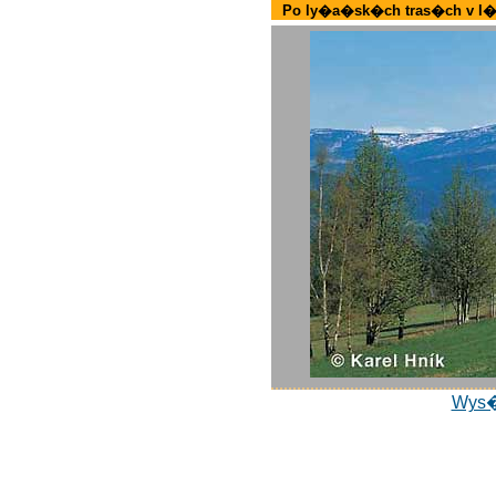
Po ly�a�sk�ch tras�ch v l�
Wys�