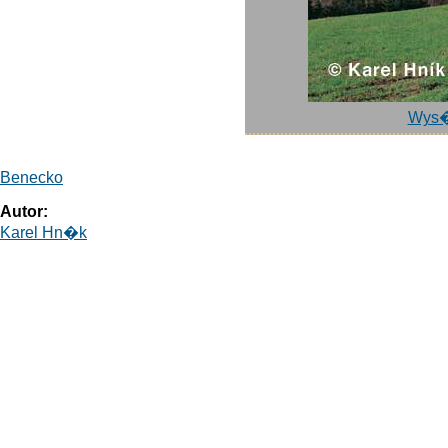
Wys�
Benecko
Autor:
Karel Hn�k