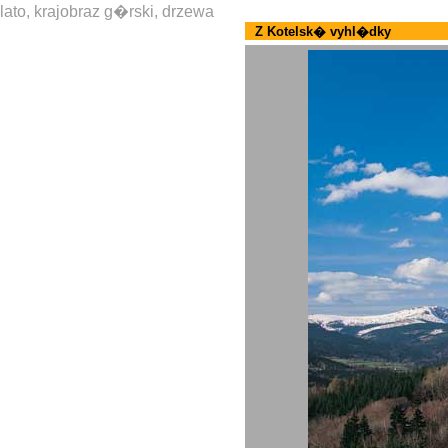
lato, krajobraz g�rski, drzewa
Z Kotelsk� vyhl�dky