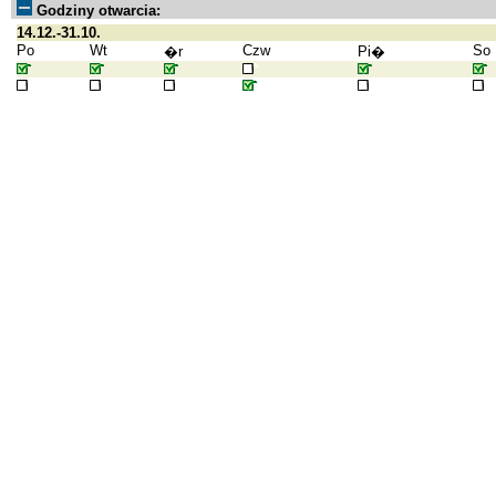
Godziny otwarcia:
14.12.-31.10.
Po
Wt
Czw
So
�r
Pi�