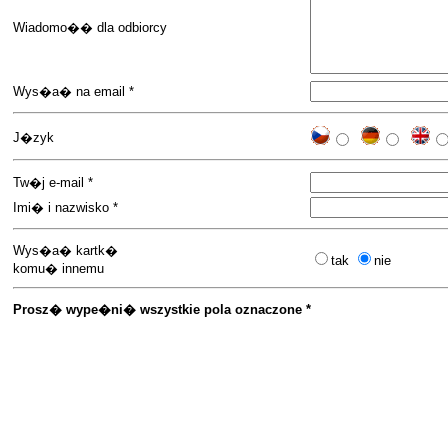
Wiadomo�� dla odbiorcy
Wys�a� na email *
J�zyk
Tw�j e-mail *
Imi� i nazwisko *
Wys�a� kartk�
tak
nie
komu� innemu
Prosz� wype�ni� wszystkie pola oznaczone *