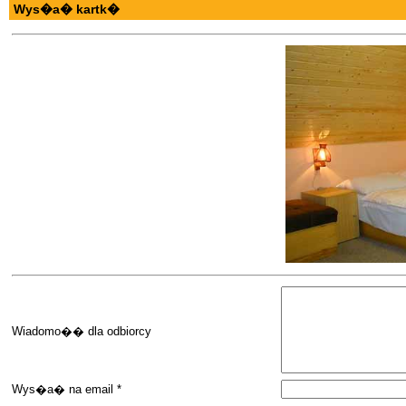
Wys�a� kartk�
Wiadomo�� dla odbiorcy
Wys�a� na email *