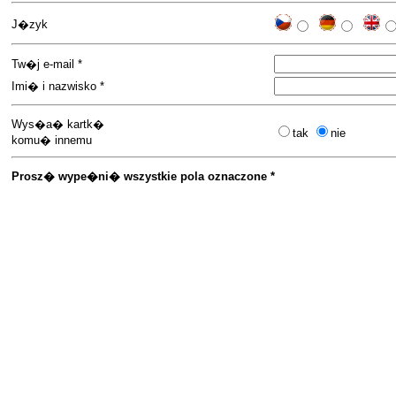
J�zyk
Tw�j e-mail *
Imi� i nazwisko *
Wys�a� kartk�
tak
nie
komu� innemu
Prosz� wype�ni� wszystkie pola oznaczone *