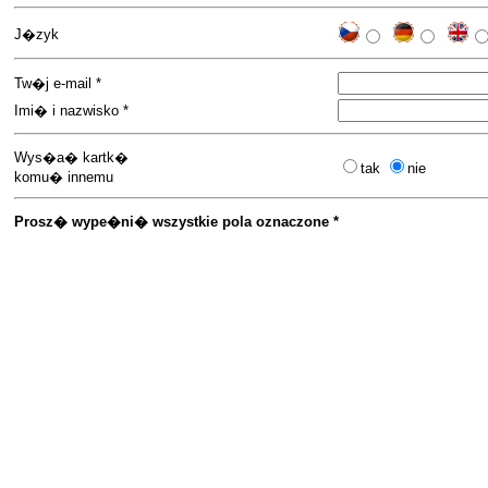
J�zyk
Tw�j e-mail *
Imi� i nazwisko *
Wys�a� kartk�
tak
nie
komu� innemu
Prosz� wype�ni� wszystkie pola oznaczone *