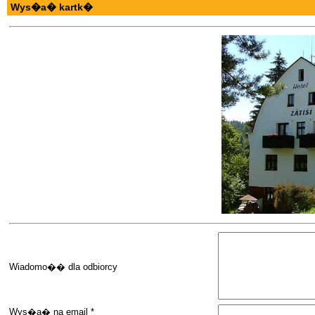
Wys�a� kartk�
Wiadomo�� dla odbiorcy
Wys�a� na email *