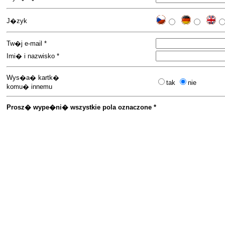
J�zyk
Tw�j e-mail *
Imi� i nazwisko *
Wys�a� kartk�
tak
nie
komu� innemu
Prosz� wype�ni� wszystkie pola oznaczone *