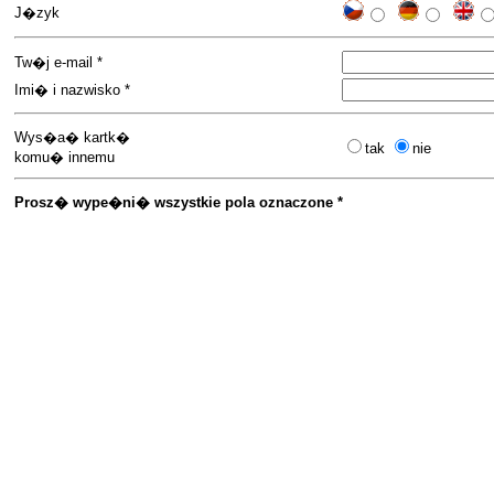
J�zyk
Tw�j e-mail *
Imi� i nazwisko *
Wys�a� kartk�
tak
nie
komu� innemu
Prosz� wype�ni� wszystkie pola oznaczone *