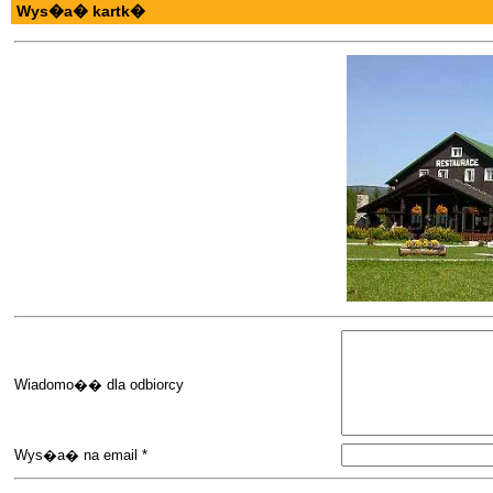
Wys�a� kartk�
Wiadomo�� dla odbiorcy
Wys�a� na email *