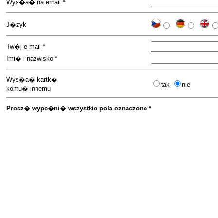
Wys�a� na email *
J�zyk
Tw�j e-mail *
Imi� i nazwisko *
Wys�a� kartk�
tak
nie
komu� innemu
Prosz� wype�ni� wszystkie pola oznaczone *