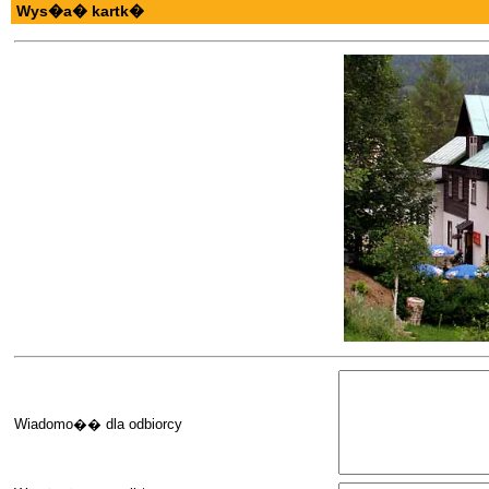
Wys�a� kartk�
Wiadomo�� dla odbiorcy