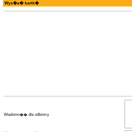
Wys�a� kartk�
Wiadomo�� dla odbiorcy