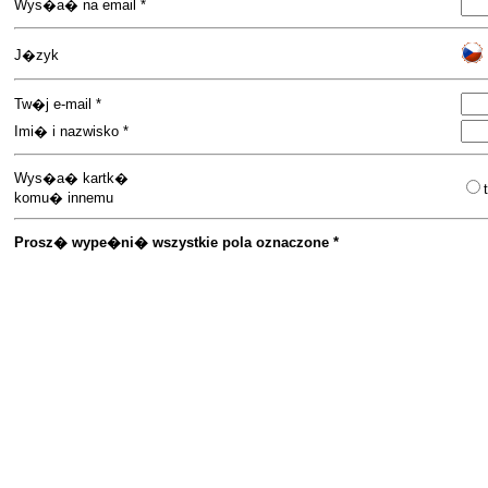
Wys�a� na email *
J�zyk
Tw�j e-mail *
Imi� i nazwisko *
Wys�a� kartk�
komu� innemu
Prosz� wype�ni� wszystkie pola oznaczone *