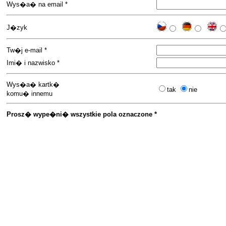
Wys�a� na email *
J�zyk
Tw�j e-mail *
Imi� i nazwisko *
Wys�a� kartk�
tak
nie
komu� innemu
Prosz� wype�ni� wszystkie pola oznaczone *