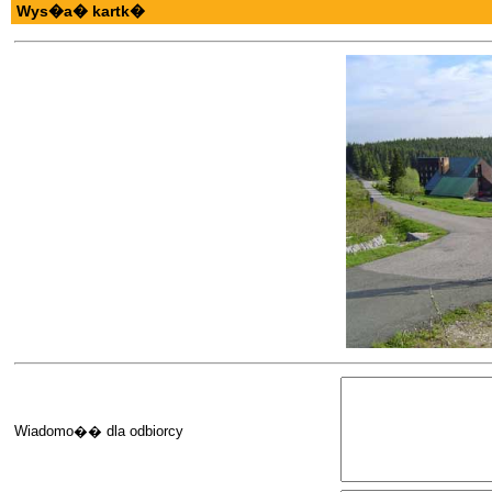
Wys�a� kartk�
Wiadomo�� dla odbiorcy