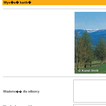
Wys�a� kartk�
Wiadomo�� dla odbiorcy