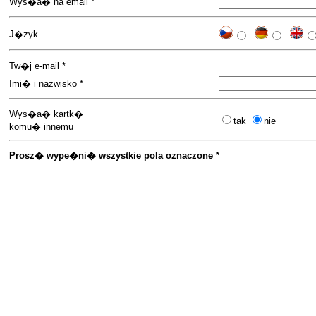
Wys�a� na email *
J�zyk
Tw�j e-mail *
Imi� i nazwisko *
Wys�a� kartk�
tak
nie
komu� innemu
Prosz� wype�ni� wszystkie pola oznaczone *