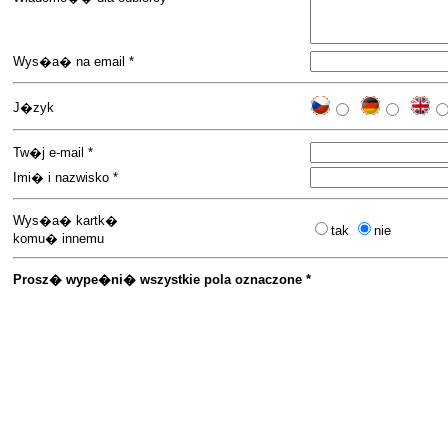
Wys�a� na email *
J�zyk
Tw�j e-mail *
Imi� i nazwisko *
Wys�a� kartk�
tak
nie
komu� innemu
Prosz� wype�ni� wszystkie pola oznaczone *