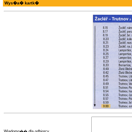
Wys�a� kartk�
Wiadomo�� dla odbiorcy