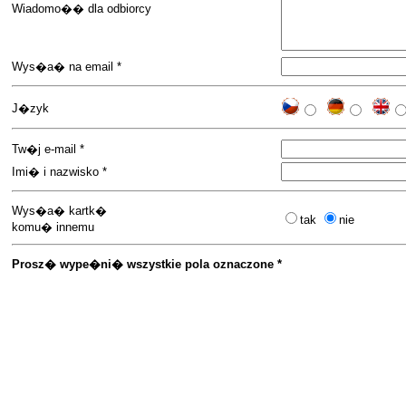
Wiadomo�� dla odbiorcy
Wys�a� na email *
J�zyk
Tw�j e-mail *
Imi� i nazwisko *
Wys�a� kartk�
tak
nie
komu� innemu
Prosz� wype�ni� wszystkie pola oznaczone *