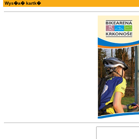
Wys�a� kartk�