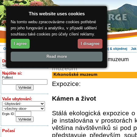
This website uses cookies
Na tomto webu zpracováváme cookies potřebné
pro jeho fungování a analytiku, v případě udělení
souhlasu také cookies pro účely cílení reklamy.
I agree
I disagree
O regionu
Aktivně
Relax
Vaše dovolená
Ubytování
Hledej & objednej
Jak
Read more
ergis.cz
> Krkonošské muzeum
Dnes je:
Saturday 8.08.2026
muzeum
Najděte si:
Krkonošské muzeum
Fulltext
Expozice:
Kámen a život
Vaše ubytování:
Stálá ekologická expozice o
Ergis ID
je instalována v prostorách k
většina návštěvníků si po
Počasí
představuje především sou