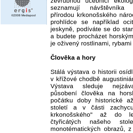
zevrubnou učebnici ekolo
seznamují návštěvníka
přírodou krkonošského náro
©2008 Mediapool
prohlídce se například oc
jeskyně, podíváte se do star
a budete procházet horským
je oživený rostlinami, rybami
Člověka a hory
Stálá výstava o historii osí
v křížové chodbě augustiniá
Výstava sleduje nejzáva
působení člověka na hors
počátku doby historické a
století a v části zachycuj
krkonošského" až do le
čtyřicátých našeho stol
monotématických obrazů, z