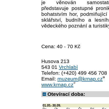
je věnován samostat
představuje postupné proni
bohatstvím hor, podmiňující 
sklářství, budního a lesní
vědeckého poznání a turistik
Cena: 40 - 70 Kč
Husova 213
543 01
Vrchlabí
Telefon: (+420) 499 456 708
Email:
muzeum@krnap.cz
www.krnap.cz
Otevírací doba:
01.05.-30.09.