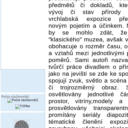
předmětů či dokladů, kte
vývoj či stav přírody a
vrchlabská expozice pře
novým pojetím a účinkem. 
by se mohlo zdát, že
"klasického" muzea, avšak v
obohacuje o rozměr času, o
a vztahů mezi jednotlivými 
poměrů. Sami autoři nazva
tvůrčí práce divadlem o pří
jako na jevišti se zde ke s
spojují zvuk, světlo a scén
či trojrozměrný obraz. 
osvětlovány jednotlivé čá
Počet návštevníků
prostor, vitríny,modely a
prosvětlovány transparent
promítány seriály diapoz
tématické členění expozi