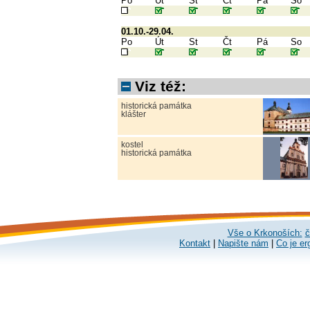
Po
Út
St
Čt
Pá
So
01.10.-29.04.
Po
Út
St
Čt
Pá
So
Viz též:
historická památka
klášter
kostel
historická památka
Vše o Krkonoších:
č
Kontakt
|
Napište nám
|
Co je er