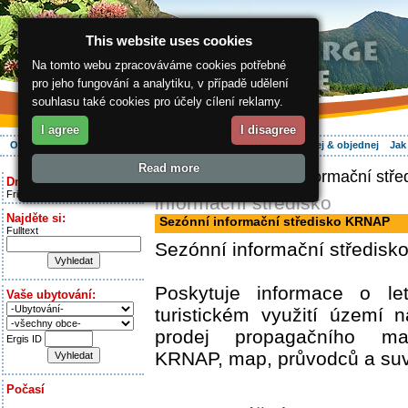
This website uses cookies
Na tomto webu zpracováváme cookies potřebné
pro jeho fungování a analytiku, v případě udělení
souhlasu také cookies pro účely cílení reklamy.
I agree
I disagree
O regionu
Aktivně
Relax
Vaše dovolená
Ubytování
Hledej & objednej
Jak
Read more
ergis.cz
> Sezónní informační stř
Dnes je:
Friday 7.08.2026
informační středisko
Najděte si:
Sezónní informační středisko KRNAP
Fulltext
Sezónní informační středisk
Poskytuje informace o l
Vaše ubytování:
turistickém využití území 
prodej propagačního mat
Ergis ID
KRNAP, map, průvodců a suv
Počasí