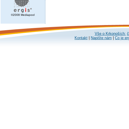
©2008 Mediapool
Vše o Krkonoších:
č
Kontakt
|
Napište nám
|
Co je er