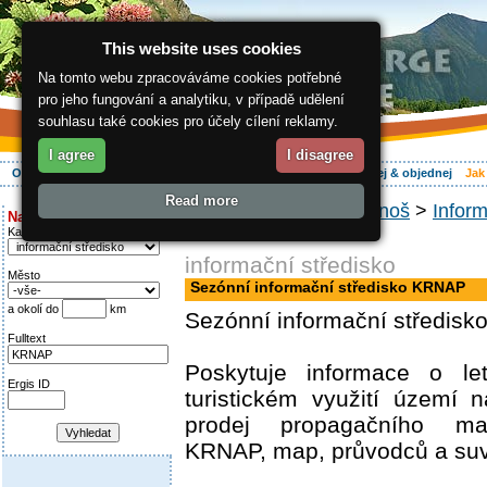
This website uses cookies
Na tomto webu zpracováváme cookies potřebné
pro jeho fungování a analytiku, v případě udělení
souhlasu také cookies pro účely cílení reklamy.
I agree
I disagree
O regionu
Aktivně
Relax
Vaše dovolená
Ubytování
Hledej & objednej
Jak
Read more
ergis.cz
>
Jak do Krkonoš
>
Inform
Najděte si:
KRNAP
Kategorie
informační středisko
Město
Sezónní informační středisko KRNAP
a okolí do
km
Sezónní informační středisk
Fulltext
Poskytuje informace o l
Ergis ID
turistickém využití území 
prodej propagačního mat
KRNAP, map, průvodců a suv