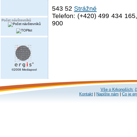
543 52
Strážné
Telefon: (+420) 499 434 165
Počet návštevníků
900
©2008 Mediapool
Vše o Krkonoších:
č
Kontakt
|
Napište nám
|
Co je er