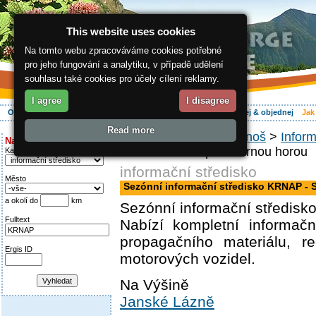
This website uses cookies
Na tomto webu zpracováváme cookies potřebné
pro jeho fungování a analytiku, v případě udělení
souhlasu také cookies pro účely cílení reklamy.
I agree
I disagree
O regionu
Aktivně
Relax
Vaše dovolená
Ubytování
Hledej & objednej
Jak
Read more
ergis.cz
>
Jak do Krkonoš
>
Inform
Najděte si:
KRNAP - Srub pod Černou horou
Kategorie
informační středisko
Město
Sezónní informační středisko KRNAP -
a okolí do
km
Sezónní informační středis
Fulltext
Nabízí kompletní informačn
propagačního materiálu, r
Ergis ID
motorových vozidel.
Na Výšině
Janské Lázně