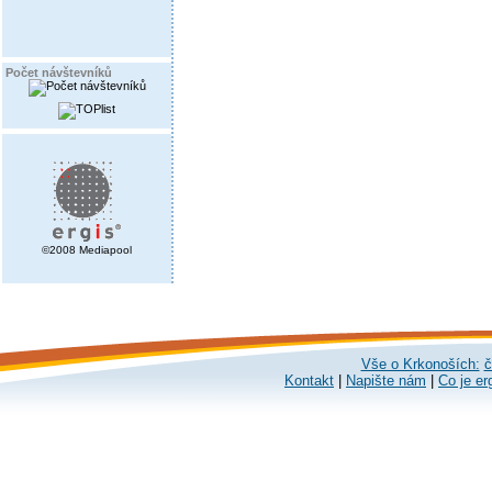
Počet návštevníků
©2008 Mediapool
Vše o Krkonoších:
č
Kontakt
|
Napište nám
|
Co je er