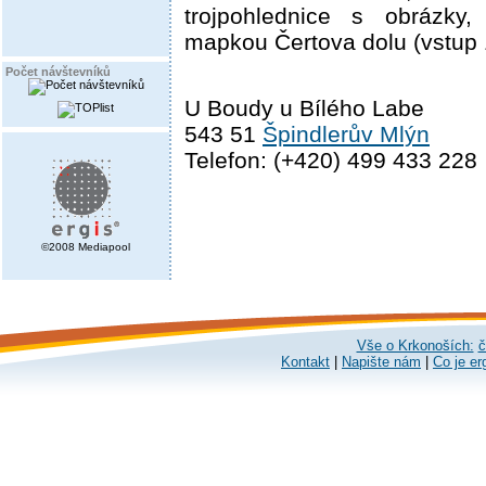
trojpohlednice s obrázky,
mapkou Čertova dolu (vstup 
Počet návštevníků
U Boudy u Bílého Labe
543 51
Špindlerův Mlýn
Telefon: (+420) 499 433 228
©2008 Mediapool
Vše o Krkonoších:
č
Kontakt
|
Napište nám
|
Co je er