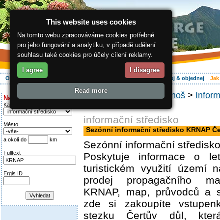
This website uses cookies
Na tomto webu zpracováváme cookies potřebné
pro jeho fungování a analytiku, v případě udělení
souhlasu také cookies pro účely cílení reklamy.
I agree
I disagree
O regionu
Aktivně
Relax
Vaše dovolená
Ubytování
Hledej & objednej
Jak
Read more
ergis.cz
>
Jak do Krkonoš
>
Inform
Najděte si:
KRNAP Čertův důl
Kategorie
informační středisko
Město
Sezónní informační středisko KRNAP Če
a okolí do
km
Sezónní informační středisk
Fulltext
Poskytuje informace o l
turistickém využití území 
Ergis ID
prodej propagačního mat
KRNAP, map, průvodců a s
zde si zakoupíte vstupe
stezku Čertův důl, kt