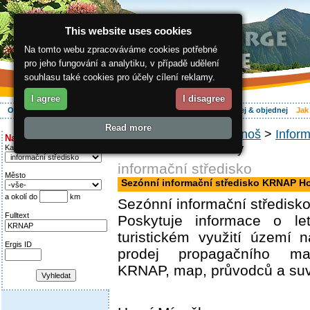
This website uses cookies
Na tomto webu zpracováváme cookies potřebné
pro jeho fungování a analytiku, v případě udělení
souhlasu také cookies pro účely cílení reklamy.
I agree
I disagree
O regionu
Aktivně
Relax
Vaše dovolená
Ubytování
Hledej & objednej
Jak
Read more
ergis.cz
>
Jak do Krkonoš
>
Inform
Najděte si:
KRNAP Horní Mísečky
Kategorie
informační středisko
Město
Sezónní informační středisko KRNAP Ho
a okolí do
km
Sezónní informační středisk
Fulltext
Poskytuje informace o l
turistickém využití území 
Ergis ID
prodej propagačního mat
KRNAP, map, průvodců a suv