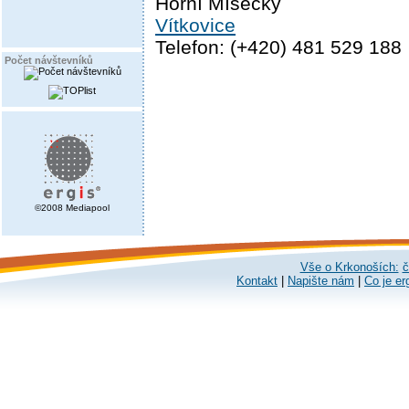
Horní Mísečky
Vítkovice
Telefon: (+420) 481 529 188
Počet návštevníků
©2008 Mediapool
Vše o Krkonoších:
č
Kontakt
|
Napište nám
|
Co je er