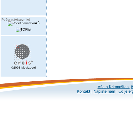
Počet návštevníků
©2008 Mediapool
Vše o Krkonoších:
č
Kontakt
|
Napište nám
|
Co je er