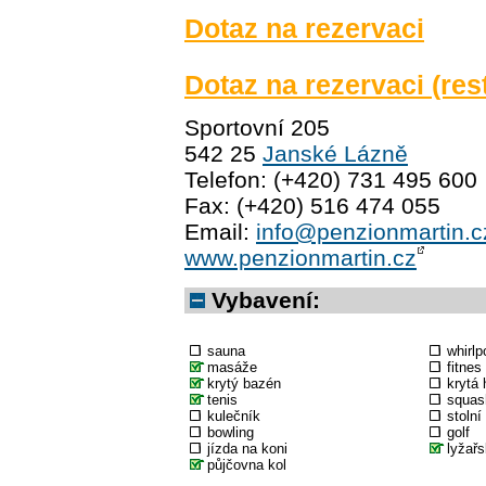
Dotaz na rezervaci
Dotaz na rezervaci (res
Sportovní 205
542 25
Janské Lázně
Telefon: (+420) 731 495 600
Fax: (+420) 516 474 055
Email:
info@penzionmartin.c
www.penzionmartin.cz
Vybavení:
sauna
whirlp
masáže
fitnes
krytý bazén
krytá 
tenis
squas
kulečník
stolní
bowling
golf
jízda na koni
lyžařs
půjčovna kol