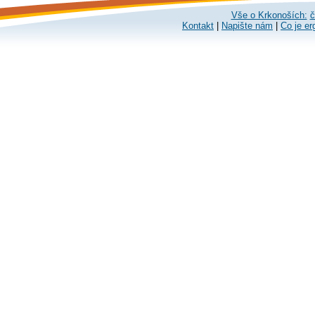
Vše o Krkonoších:
č
Kontakt
|
Napište nám
|
Co je er