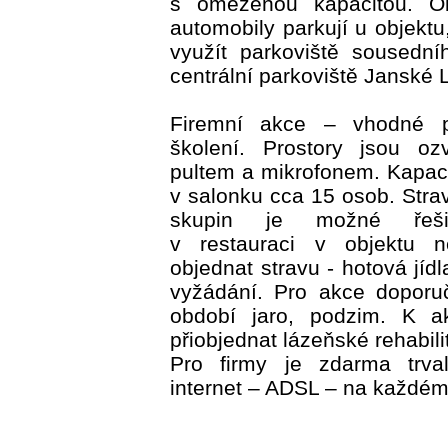
s omezenou kapacitou. O
automobily parkují u objekt
využít parkoviště sousední
centrální parkoviště Janské 
Firemní akce – vhodné p
školení. Prostory jsou oz
pultem a mikrofonem. Kapac
v salonku cca 15 osob. Stra
skupin je možné řešit
v restauraci v objektu 
objednat stravu - hotová jídl
vyžádání. Pro akce doporuč
období jaro, podzim. K 
přiobjednat lázeňské rehabil
Pro firmy je zdarma trval
internet – ADSL – na každém