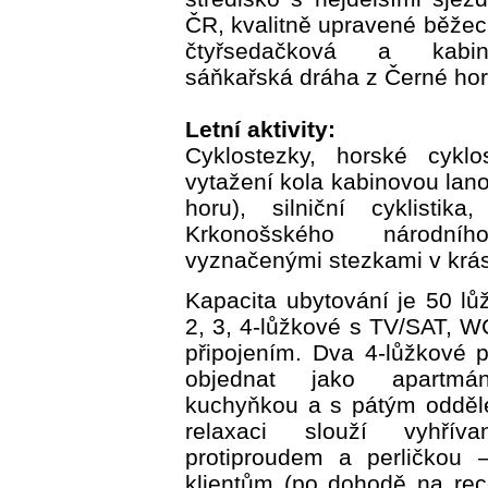
ČR, kvalitně upravené běžec
čtyřsedačková a kabin
sáňkařská dráha z Černé hor
Letní aktivity:
Cyklostezky, horské cyklo
vytažení kola kabinovou la
horu), silniční cyklistika,
Krkonošského národn
vyznačenými stezkami v krás
Kapacita ubytování je 50 lů
2, 3, 4-lůžkové s TV/SAT, WC
připojením. Dva 4-lůžkové 
objednat jako apartm
kuchyňkou a s pátým odděl
relaxaci slouží vyhří
protiproudem a perličkou 
klientům (po dohodě na rec