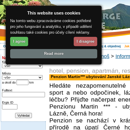
This website uses cookies
Na tomto webu zpracováváme cookies potřebné
pro jeho fungování a analytiku, v případě udělení
souhlasu také cookies pro účely cílení reklamy.
I agree
I disagree
O regionu
Aktivně
Relax
Vaše dovolená
Ubytování
Hledej & objednej
Jak
Read more
ergis.cz
>
Jak do Krkonoš
>
Inform
Najděte si:
Janské Lázně
Kategorie
hotel, pension, apartmán, re
Město
Penzion Martin*** ubytování Janské Lá
a okolí do
km
Hledáte nezapomenutelné 
Fulltext
sport a nebo odpočinek, lá
léčbu? Přijďte načerpat ene
Ergis ID
Penzionu Martin *** - ub
Lázně, Černá hora!
Penzion se nachází v krá
přírodě na úpatí Černé h