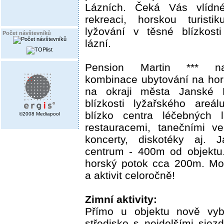
Lázních. Čeká Vás vlídné
rekreaci, horskou turistik
lyžování v těsné blízkost
Počet návštevníků
lázní.
Pension Martin *** na
kombinace ubytování na hor
na okraji města Janské 
blízkosti lyžařského are
blízko centra léčebných
©2008 Mediapool
restauracemi, tanečními ve
koncerty, diskotéky aj. 
centrum - 400m od objektu.
horský potok cca 200m. Mo
a aktivit celoročně!
Zimní aktivity:
Přímo u objektu nově vyb
středisko s nejdelšími sjez