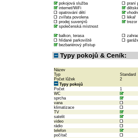
pokojová služba
praní 
internet/WiFi
dětské
opatrování dětí
vhodné
zvířata povolena
lékař
prodej suvenýrů
trezor
společenská místnost
balkon, terasa
zahra
hlídané parkoviště
garáž
bezbariérový přístup
Typy pokojů & Ceník:
Název
Typ
Standard
Počet lůžek
2
Typy pokojů
Počet
1
WC
sprcha
vana
klimatizace
TV
satelit
video
rádio
telefon
počítač