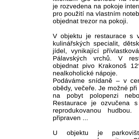
je rozvedena na pokoje inte
pro použití na vlastním not
objednat trezor na pokoji.
V objektu je restaurace s
kulinářských specialit, dět
jídel, vynikající přívlastko
Pálavských vrchů. V res
objednat pivo Krakonoš 12°
nealkoholické nápoje.
Podáváme snídaně – v cen
obědy, večeře. Je možné při 
na pobyt polopenzi nebo
Restaurace je ozvučena s
reprodukovanou hudbou. 
připraven ...
U objektu je parkoviš