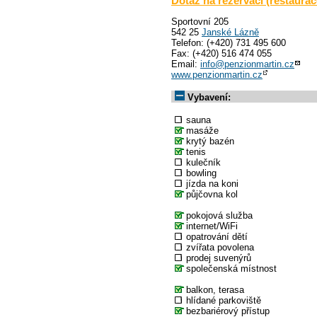
Dotaz na rezervaci (restaurac
Sportovní 205
542 25
Janské Lázně
Telefon: (+420) 731 495 600
Fax: (+420) 516 474 055
Email:
info@penzionmartin.cz
www.penzionmartin.cz
Vybavení:
sauna
masáže
krytý bazén
tenis
kulečník
bowling
jízda na koni
půjčovna kol
pokojová služba
internet/WiFi
opatrování dětí
zvířata povolena
prodej suvenýrů
společenská místnost
balkon, terasa
hlídané parkoviště
bezbariérový přístup