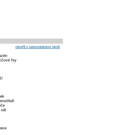
otevřít v samostatném okně
azén
míčové hry
ží
tek
rostředí
éče
 sál
rava