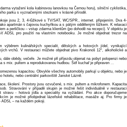
darma vytažení kola kabinovou lanovkou na Černou horu), silniční cyklistika,
ního parku s vyznačenými stezkami v krásné přírodě.
okoje jsou 2, 3, 4-lůžkové s TV/SAT, WC/SPR., internet. připojením. Dva 4-
jako apartmán s čajovou kuchyňkou a s pátým odděleným lůžkem. K relaxaci
dem a perličkou – vstup zdarma klientům (po dohodě na recepci). V objektu je
síť ADSL pro použití na vlastním notebooku. Je možné objednat trezor na
 výběrem kulinářských specialit, dětských a hotových jídel, vynikající
ských vrchů. V restauraci můžete objednat pivo Krakonoš 12°, alkoholické a
 dále obědy, večeře. Je možné při příjezdu objenat na pobyt polopenzi nebo
a s mix. pultem a reprodukovanou hudbou. Šéf kuchař je připraven ...
s omezenou kapacitou. Obvykle všechny automobily parkují u objektu, nebo je
 hotelu, nebo centrální parkoviště Janské Lázně.
ace, školení. Prostory jsou ozvučené, s mix. pultem a mikrofonem. Kapacita
ob. Stravování v případě skupin je možné řešit individuálně v restauraci
 stravu - hotová jídla a speciality na vyžádání. Pro akce doporučujeme
akcím je možné přiobjednat lázeňské rehabilitace, masáže aj. Pro firmy je
t – ADSL – na každém pokoji.