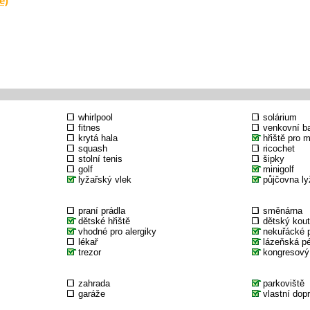
e)
whirlpool
solárium
fitnes
venkovní b
krytá hala
hřiště pro 
squash
ricochet
stolní tenis
šipky
golf
minigolf
lyžařský vlek
půjčovna ly
praní prádla
směnárna
dětské hřiště
dětský kou
vhodné pro alergiky
nekuřácké p
lékař
lázeňská p
trezor
kongresový
zahrada
parkoviště
garáže
vlastní dop