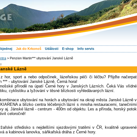
objednej
Jak do Krkonoš
Události
E-shop
Info servis
ntra
> Penzion Martin*** ubytování Janské Lázně
ce
 Janské Lázně
z hor, sport a nebo odpočinek, lázeňskou péči či léčbu? Přijďte načerpat
n *** - ubytování Janské Lázně, Černá hora!
nošské přírodě na úpatí Černé hory v Janských Lázních. Čeká Vás vlídné
stiku, cyklistiku a lyžování v těsné blízkosti vyhledávaných lázní.
 kombinace ubytování na horách a ubytování na okraji města Janské Lázně v
 SKIARENA a blízko centra léčebných lázní s mnoha restauracemi, tanečními
ky aj. Jánské lázně - centrum - 400m od objektu. Les a příroda, horský potok
vit celoročně!
žařské středisko s nejdelšími sjezdovými tratěmi v ČR, kvalitně upravené
vá a kabinová lanovka, sáňkařská dráha z Černé hory.