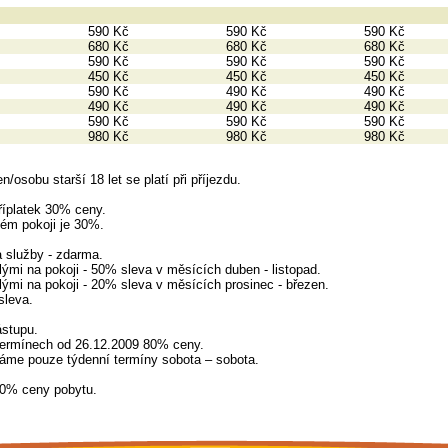
590 Kč
590 Kč
590 Kč
680 Kč
680 Kč
680 Kč
590 Kč
590 Kč
590 Kč
450 Kč
450 Kč
450 Kč
590 Kč
490 Kč
490 Kč
490 Kč
490 Kč
490 Kč
590 Kč
590 Kč
590 Kč
980 Kč
980 Kč
980 Kč
osobu starší 18 let se platí při příjezdu.
říplatek 30% ceny.
vém pokoji je 30%.
a služby - zdarma.
lými na pokoji - 50% sleva v měsících duben - listopad.
lými na pokoji - 20% sleva v měsících prosinec - březen.
sleva.
ástupu.
termínech od 26.12.2009 80% ceny.
áme pouze týdenní termíny sobota – sobota.
50% ceny pobytu.