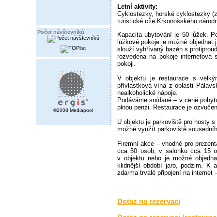
Letní aktivity:
Cyklostezky, horské cyklostezky (z
turistické cíle Krkonošského národ
Počet návštevníků
Kapacita ubytování je 50 lůžek. P
lůžkové pokoje je možné objednat 
slouží vyhřívaný bazén s protiprou
rozvedena na pokoje internetová 
pokoji.
V objektu je restaurace s velkým
přívlastková vína z oblasti Pálav
nealkoholické nápoje.
Podáváme snídaně – v ceně pobytu,
plnou penzi. Restaurace je ozvučen
©2008 Mediapool
U objektu je parkoviště pro hosty 
možné využít parkoviště sousedního
Firemní akce – vhodné pro prezent
cca 50 osob, v salonku cca 15 os
v objektu nebo je možné objednat
klidnější období jaro, podzim. K 
zdarma trvalé připojení na interne
Dotaz na rezervaci