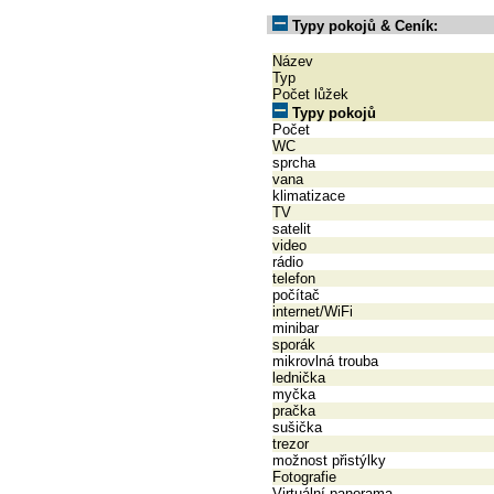
Typy pokojů & Ceník:
Název
Typ
Počet lůžek
Typy pokojů
Počet
WC
sprcha
vana
klimatizace
TV
satelit
video
rádio
telefon
počítač
internet/WiFi
minibar
sporák
mikrovlná trouba
lednička
myčka
pračka
sušička
trezor
možnost přistýlky
Fotografie
Virtuální panorama