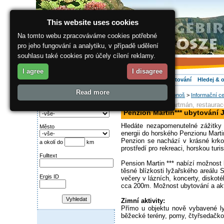
This website uses cookies
Na tomto webu zpracováváme cookies potřebné
pro jeho fungování a analytiku, v případě udělení
souhlasu také cookies pro účely cílení reklamy.
I agree
I disagree
O regionu
Aktivně
Relax
Vaše dovolená
Ubytování
Hledej & 
Read more
ergis.cz
>
Jak do Krkonoš
>
Informační ce
Najděte si:
hotel, pension, apartmán, restaura
Kategorie
Penzion Martin*** ubytování
Hledáte nezapomenutelné zážitky 
Město
energii do horského Penzionu Marti
Penzion se nachází v krásné krko
a okolí do
km
prostředí pro rekreaci, horskou turi
Fulltext
Pension Martin *** nabízí možnost
těsné blízkosti lyžařského areálu
Ergis ID
večery v lázních, koncerty, diskoté
cca 200m. Možnost ubytování a akti
Zimní aktivity:
Přímo u objektu nově vybavené ly
běžecké terény, pomy, čtyřsedačko