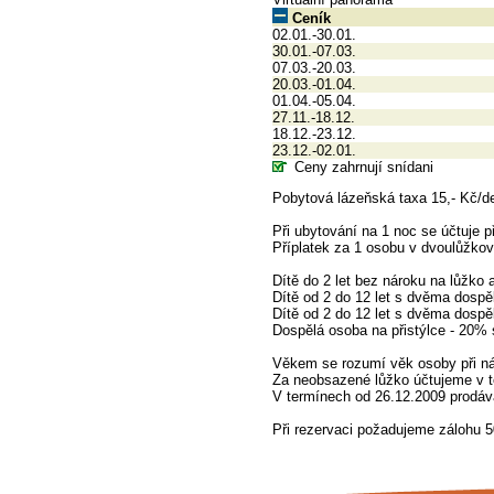
Ceník
02.01.-30.01.
30.01.-07.03.
07.03.-20.03.
20.03.-01.04.
01.04.-05.04.
27.11.-18.12.
18.12.-23.12.
23.12.-02.01.
Ceny zahrnují snídani
Pobytová lázeňská taxa 15,- Kč/den/
Při ubytování na 1 noc se účtuje p
Příplatek za 1 osobu v dvoulůžko
Dítě do 2 let bez nároku na lůžko 
Dítě od 2 do 12 let s dvěma dospě
Dítě od 2 do 12 let s dvěma dospě
Dospělá osoba na přistýlce - 20% 
Věkem se rozumí věk osoby při n
Za neobsazené lůžko účtujeme v 
V termínech od 26.12.2009 prodáv
Při rezervaci požadujeme zálohu 