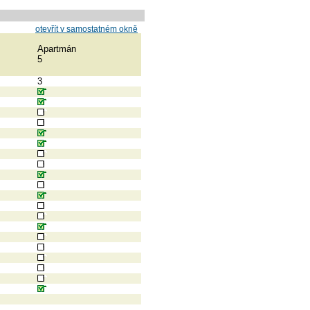
otevřít v samostatném okně
Apartmán
5
3