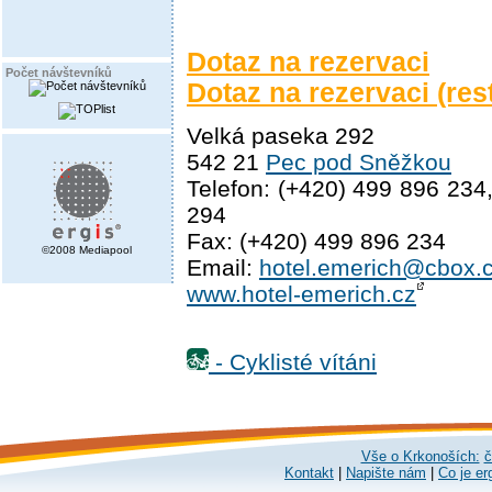
Dotaz na rezervaci
Počet návštevníků
Dotaz na rezervaci (res
Velká paseka 292
542 21
Pec pod Sněžkou
Telefon: (+420) 499 896 234
294
Fax: (+420) 499 896 234
©2008 Mediapool
Email:
hotel.emerich@cbox.
www.hotel-emerich.cz
- Cyklisté vítáni
Vše o Krkonoších:
č
Kontakt
|
Napište nám
|
Co je er