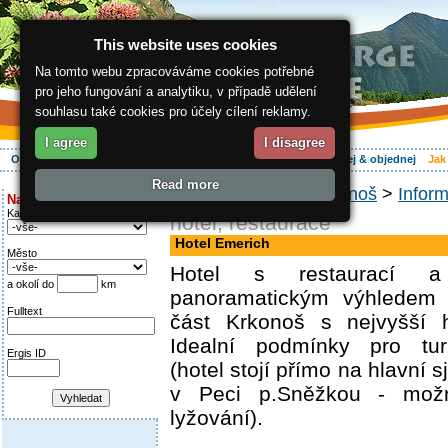
This website uses cookies
Na tomto webu zpracováváme cookies potřebné
pro jeho fungování a analytiku, v případě udělení
souhlasu také cookies pro účely cílení reklamy.
I agree
I disagree
O regionu
Aktivně
Relax
Vaše dovolená
Ubytování
Hledej & objednej
Jak
Read more
ergis.cz
>
Jak do Krkonoš
>
Inform
Najděte si:
Kategorie
hotel, restaurace
Hotel Emerich
Město
Hotel s restaurací 
a okolí do
km
panoramatickým výhledem n
Fulltext
část Krkonoš s nejvyšší 
Idealní podmínky pro turi
Ergis ID
(hotel stojí přímo na hlavní
v Peci p.Sněžkou - možn
lyžování).