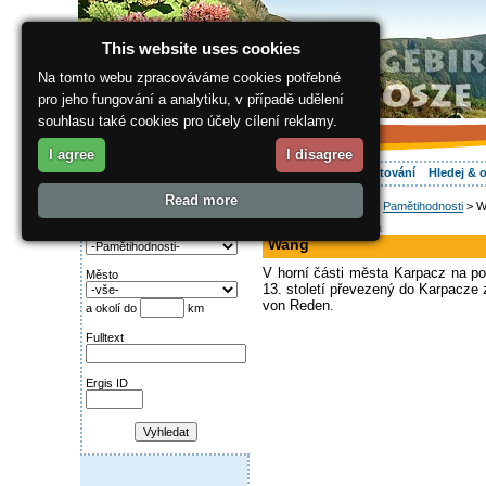
This website uses cookies
Na tomto webu zpracováváme cookies potřebné
pro jeho fungování a analytiku, v případě udělení
souhlasu také cookies pro účely cílení reklamy.
I agree
I disagree
O regionu
Aktivně
Relax
Vaše dovolená
Ubytování
Hledej & 
Read more
ergis.cz
>
O regionu
>
Pamětihodnosti
> W
Najděte si:
historická památka
Kategorie
Wang
V horní části města Karpacz na po
Město
13. století převezený do Karpacze 
von Reden.
a okolí do
km
Fulltext
Ergis ID