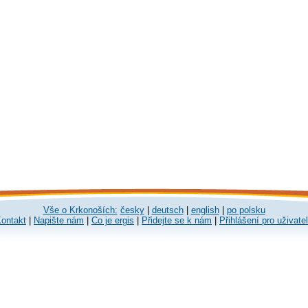
Vše o Krkonoších:
česky
|
deutsch
|
english
|
po polsku
ontakt
|
Napište nám
|
Co je ergis
|
Přidejte se k nám
|
Přihlášení pro uživate