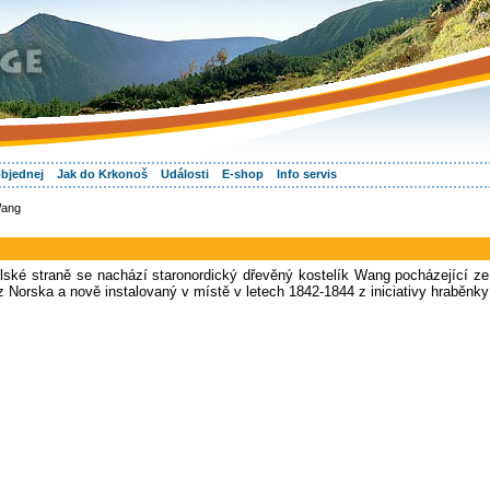
objednej
Jak do Krkonoš
Události
E-shop
Info servis
ang
lské straně se nachází staronordický dřevěný kostelík Wang pocházející ze
z Norska a nově instalovaný v místě v letech 1842-1844 z iniciativy hraběnky