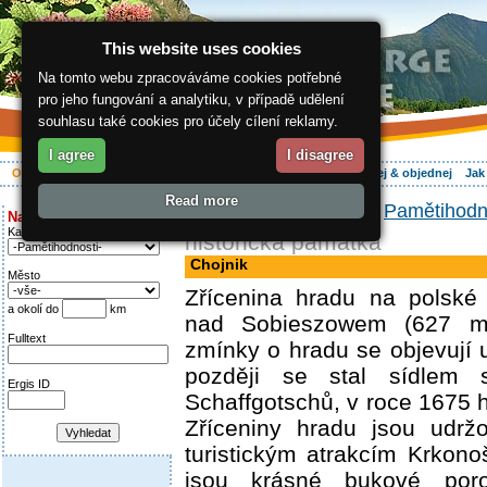
This website uses cookies
Na tomto webu zpracováváme cookies potřebné
pro jeho fungování a analytiku, v případě udělení
souhlasu také cookies pro účely cílení reklamy.
I agree
I disagree
O regionu
Aktivně
Relax
Vaše dovolená
Ubytování
Hledej & objednej
Jak
Read more
ergis.cz
>
O regionu
>
Pamětihodn
Najděte si:
Kategorie
historická památka
Chojnik
Město
Zřícenina hradu na polské
a okolí do
km
nad Sobieszowem (627 m 
Fulltext
zmínky o hradu se objevují u
později se stal sídlem 
Ergis ID
Schaffgotschů, v roce 1675 h
Zříceniny hradu jsou udrž
turistickým atrakcím Krkono
jsou krásné bukové poro