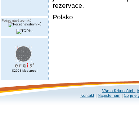
rezervace.
Polsko
Počet návštevníků
©2008 Mediapool
Vše o Krkonoších:
č
Kontakt
|
Napište nám
|
Co je er