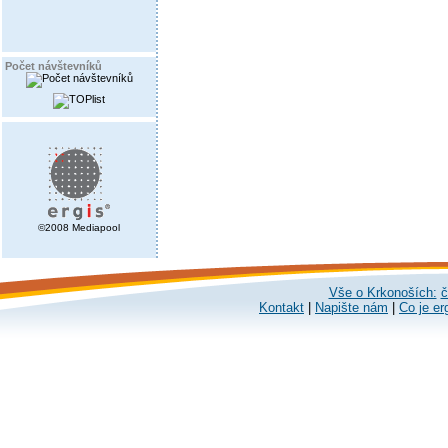
Počet návštevníků
©2008 Mediapool
Vše o Krkonoších:
č
Kontakt
|
Napište nám
|
Co je er