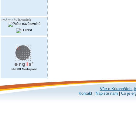
Počet návštevníků
©2008 Mediapool
Vše o Krkonoších:
č
Kontakt
|
Napište nám
|
Co je er