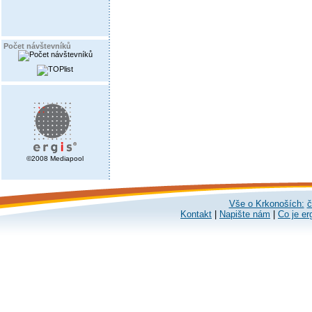
Počet návštevníků
©2008 Mediapool
Vše o Krkonoších:
č
Kontakt
|
Napište nám
|
Co je er