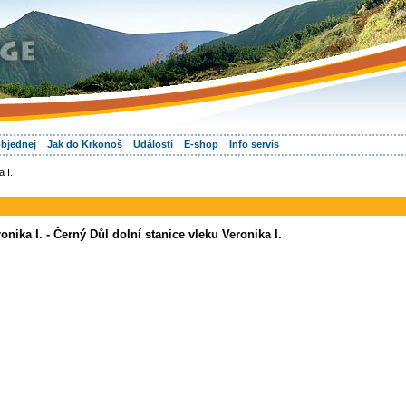
objednej
Jak do Krkonoš
Události
E-shop
Info servis
 I.
onika I. - Černý Důl dolní stanice vleku Veronika I.