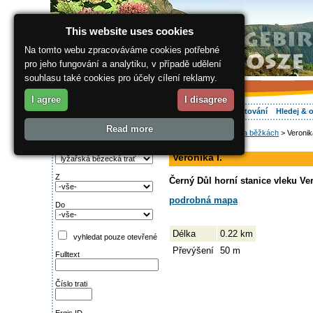
This website uses cookies
Na tomto webu zpracováváme cookies potřebné
pro jeho fungování a analytiku, v případě udělení
souhlasu také cookies pro účely cílení reklamy.
I agree
I disagree
O regionu
Aktivně
Relax
Vaše dovolená
Ubytování
Hledej & 
Read more
ergis.cz
>
Aktivně
>
Na běžkách
> Veronika
Najděte si:
sjezdovka
Typ trati
Veronika I.
Z
Černý Důl horní stanice vleku Ver
podrobná mapa
Do
Délka
0.22 km
vyhledat pouze otevřené
Převýšení
50 m
Fulltext
Číslo trati