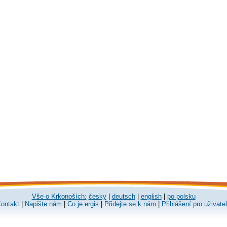
Vše o Krkonoších:
česky
|
deutsch
|
english
|
po polsku
ontakt
|
Napište nám
|
Co je ergis
|
Přidejte se k nám
|
Přihlášení pro uživate