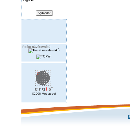
Ergis ID
Počet návštevníků
©2008 Mediapool
K