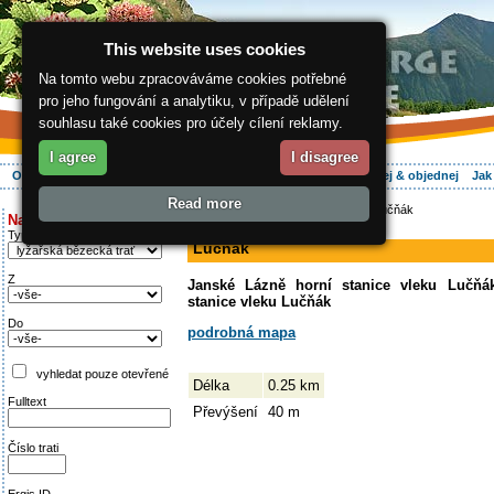
This website uses cookies
Na tomto webu zpracováváme cookies potřebné
pro jeho fungování a analytiku, v případě udělení
souhlasu také cookies pro účely cílení reklamy.
I agree
I disagree
O regionu
Aktivně
Relax
Vaše dovolená
Ubytování
Hledej & objednej
Jak
Read more
ergis.cz
>
Aktivně
>
Na běžkách
> Lučňák
Najděte si:
sjezdovka
Typ trati
Lučňák
Z
Janské Lázně horní stanice vleku Lučňá
stanice vleku Lučňák
Do
podrobná mapa
vyhledat pouze otevřené
Délka
0.25 km
Fulltext
Převýšení
40 m
Číslo trati