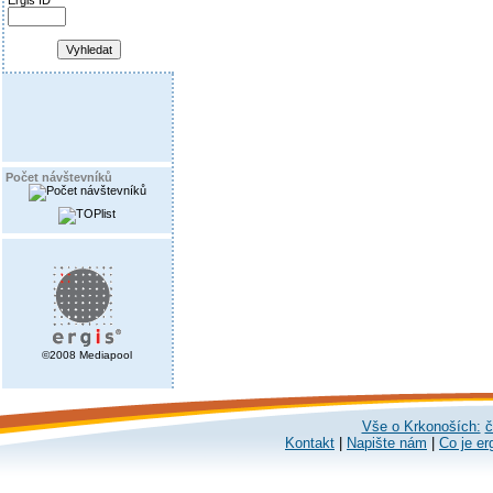
Ergis ID
Počet návštevníků
©2008 Mediapool
Vše o Krkonoších:
č
Kontakt
|
Napište nám
|
Co je er