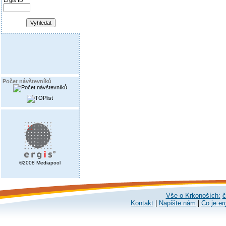
Ergis ID
Počet návštevníků
©2008 Mediapool
Vše o Krkonoších:
č
Kontakt
|
Napište nám
|
Co je er