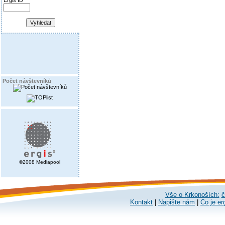
Ergis ID
Počet návštevníků
©2008 Mediapool
Vše o Krkonoších:
č
Kontakt
|
Napište nám
|
Co je er