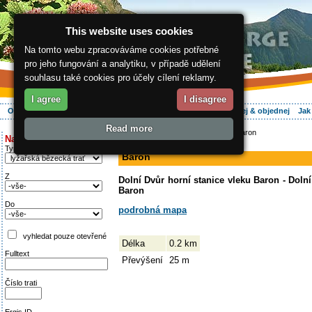
This website uses cookies
Na tomto webu zpracováváme cookies potřebné
pro jeho fungování a analytiku, v případě udělení
souhlasu také cookies pro účely cílení reklamy.
I agree
I disagree
O regionu
Aktivně
Relax
Vaše dovolená
Ubytování
Hledej & objednej
Jak
Read more
ergis.cz
>
Aktivně
>
Na běžkách
> Baron
Najděte si:
sjezdovka
Typ trati
Baron
Z
Dolní Dvůr horní stanice vleku Baron - Dolní
Baron
Do
podrobná mapa
vyhledat pouze otevřené
Délka
0.2 km
Fulltext
Převýšení
25 m
Číslo trati