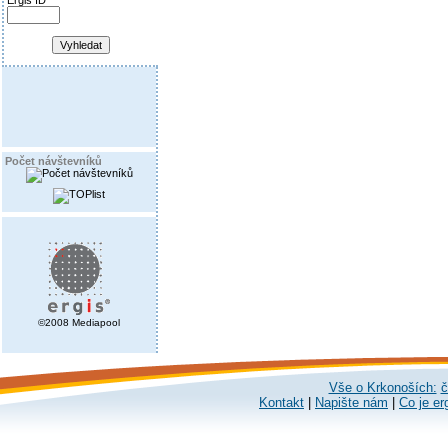
Ergis ID
Počet návštevníků
©2008 Mediapool
Vše o Krkonoších:
č
Kontakt
|
Napište nám
|
Co je er