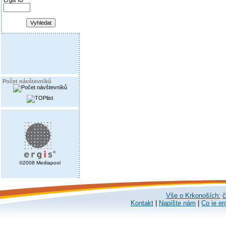
Ergis ID
Počet návštevníků
©2008 Mediapool
Vše o Krkonoších:
č
Kontakt
|
Napište nám
|
Co je er