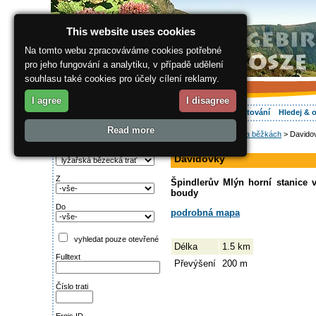
This website uses cookies
Na tomto webu zpracováváme cookies potřebné
pro jeho fungování a analytiku, v případě udělení
souhlasu také cookies pro účely cílení reklamy.
I agree
I disagree
O regionu
Aktivně
Relax
Vaše dovolená
Ubytování
Hledej & 
Read more
ergis.cz
>
Aktivně
>
Na běžkách
> Davido
Najděte si:
sjezdovka
Typ trati
Davidovky
Z
Špindlerův Mlýn horní stanice 
boudy
Do
podrobná mapa
vyhledat pouze otevřené
Délka
1.5 km
Fulltext
Převýšení
200 m
Číslo trati