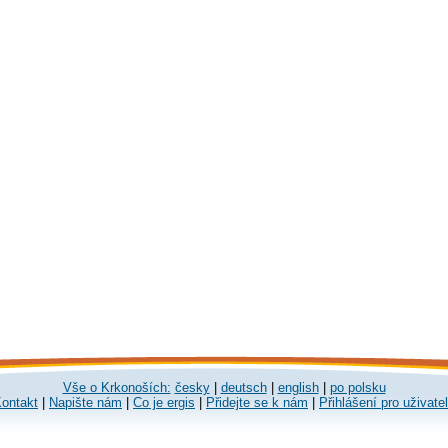
Vše o Krkonoších:
česky
|
deutsch
|
english
|
po polsku
ontakt
|
Napište nám
|
Co je ergis
|
Přidejte se k nám
|
Přihlášení pro uživate