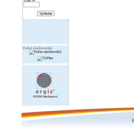
Ergis ID
Počet návštevníků
©2008 Mediapool
K