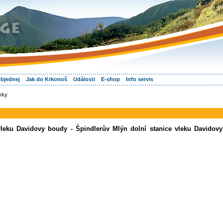
objednej
Jak do Krkonoš
Události
E-shop
Info servis
vky
vleku Davidovy boudy - Špindlerův Mlýn dolní stanice vleku Davidovy