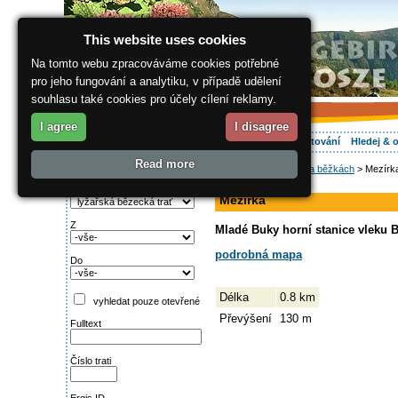
This website uses cookies
Na tomto webu zpracováváme cookies potřebné
pro jeho fungování a analytiku, v případě udělení
souhlasu také cookies pro účely cílení reklamy.
I agree
I disagree
O regionu
Aktivně
Relax
Vaše dovolená
Ubytování
Hledej & 
Read more
ergis.cz
>
Aktivně
>
Na běžkách
> Mezírk
Najděte si:
sjezdovka
Typ trati
Mezírka
Z
Mladé Buky horní stanice vleku Bu
podrobná mapa
Do
Délka
0.8 km
vyhledat pouze otevřené
Převýšení
130 m
Fulltext
Číslo trati