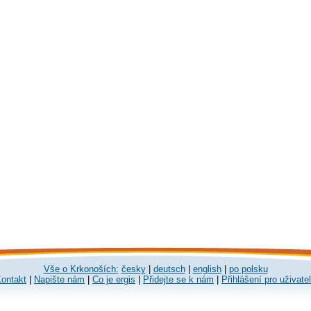
Vše o Krkonoších:
česky
|
deutsch
|
english
|
po polsku
ontakt
|
Napište nám
|
Co je ergis
|
Přidejte se k nám
|
Přihlášení pro uživate