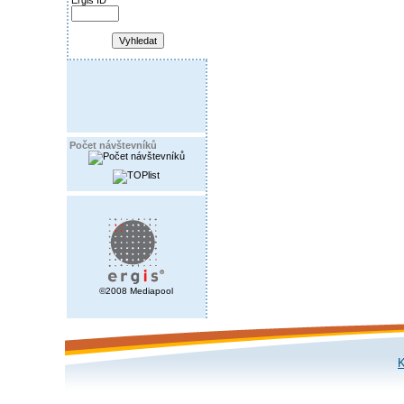
Ergis ID
Počet návštevníků
©2008 Mediapool
K