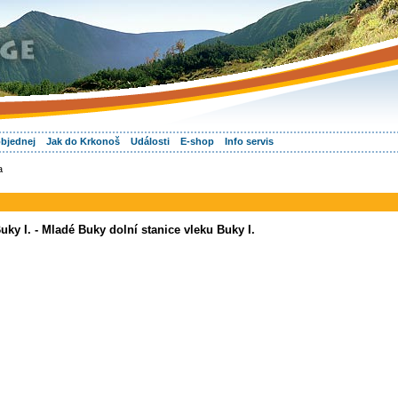
objednej
Jak do Krkonoš
Události
E-shop
Info servis
a
ky I. - Mladé Buky dolní stanice vleku Buky I.