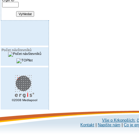
Ergis ID
Počet návštevníků
©2008 Mediapool
Vše o Krkonoších:
č
Kontakt
|
Napište nám
|
Co je er