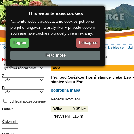
This website uses cookies
Na tomto webu zpracováváme cookies potřebné
pro jeho fungování a analytiku, v případě udělení
souhlasu také cookies pro účely cílení reklamy.
I agree
I disagree
O regionu
Aktivně
Relax
Vaše dovolená
Ubytování
Hledej & objednej
Jak
Read more
ergis.cz
>
Aktivně
>
Na běžkách
> Eso
Najděte si:
sjezdovka
Typ trati
Eso
Z
Pec pod Sněžkou horní stanice vleku Eso 
stanice vleku Eso
Do
podrobná mapa
Večerní lyžování.
vyhledat pouze otevřené
Délka
0.35 km
Fulltext
Převýšení
115 m
Číslo trati