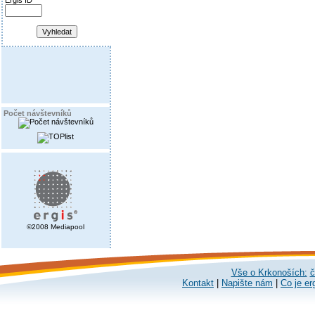
Ergis ID
Počet návštevníků
©2008 Mediapool
Vše o Krkonoších:
č
Kontakt
|
Napište nám
|
Co je er