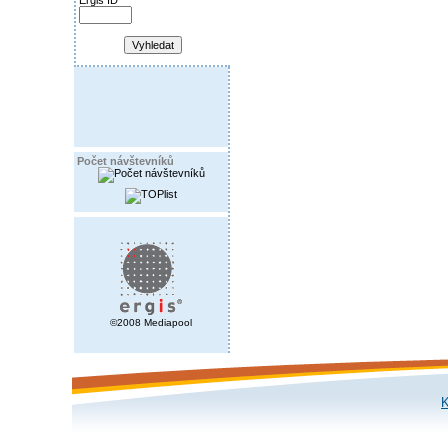
Ergis ID
Počet návštevníků
©2008 Mediapool
K