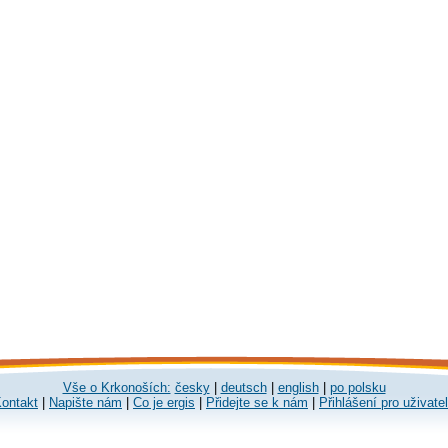
Vše o Krkonoších:
česky
|
deutsch
|
english
|
po polsku
ontakt
|
Napište nám
|
Co je ergis
|
Přidejte se k nám
|
Přihlášení pro uživate