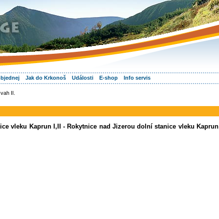
objednej
Jak do Krkonoš
Události
E-shop
Info servis
vah II.
ice vleku Kaprun I,II - Rokytnice nad Jizerou dolní stanice vleku Kaprun