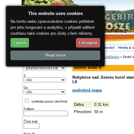
This website uses cookies
Na tomto webu zpracováváme cookies potřebné
pro jeho fungování a analytiku, v případě udělení
souhlasu také cookies pro účely cílení reklamy.
I agree
I disagree
O regionu
Aktivně
Relax
Vaše dovolená
Ubytování
Hledej & 
Read more
ergis.cz
>
Aktivně
>
Na běžkách
> školní s
Najděte si:
sjezdovka
Typ trati
školní svah II.
Z
Rokytnice nad Jizerou horní stan
I,II
Do
podrobná mapa
vyhledat pouze otevřené
Délka
0.31 km
Fulltext
Převýšení
50 m
Číslo trati