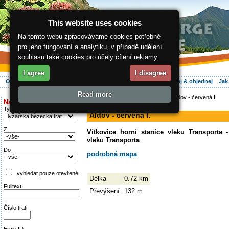
This website uses cookies
Na tomto webu zpracováváme cookies potřebné
pro jeho fungování a analytiku, v případě udělení
souhlasu také cookies pro účely cílení reklamy.
I agree
I disagree
O regionu
Aktivně
Relax
Vaše dovolená
Ubytování
Hledej & objednej
Jak
Read more
ergis.cz
>
Aktivně
>
Na běžkách
> Aldov - červená I.
Najděte si:
sjezdovka
Typ trati
Aldov - červená I.
Z
Vítkovice horní stanice vleku Transporta -
vleku Transporta
Do
podrobná mapa
vyhledat pouze otevřené
Délka
0.72 km
Fulltext
Převýšení
132 m
Číslo trati