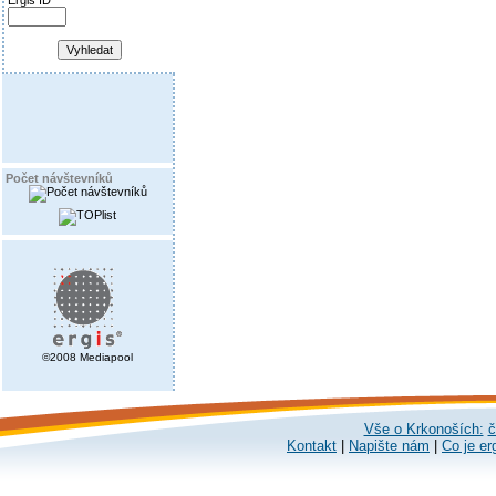
Ergis ID
Počet návštevníků
©2008 Mediapool
Vše o Krkonoších:
č
Kontakt
|
Napište nám
|
Co je er