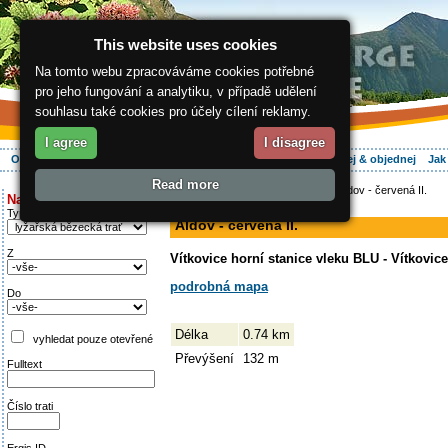
This website uses cookies
Na tomto webu zpracováváme cookies potřebné
pro jeho fungování a analytiku, v případě udělení
souhlasu také cookies pro účely cílení reklamy.
I agree
I disagree
O regionu
Aktivně
Relax
Vaše dovolená
Ubytování
Hledej & objednej
Jak
Read more
ergis.cz
>
Aktivně
>
Na běžkách
> Aldov - červená II.
Najděte si:
sjezdovka
Typ trati
Aldov - červená II.
Z
Vítkovice horní stanice vleku BLU - Vítkovic
podrobná mapa
Do
Délka
0.74 km
vyhledat pouze otevřené
Převýšení
132 m
Fulltext
Číslo trati