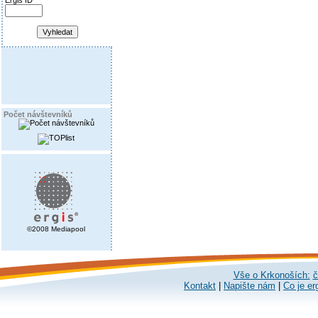
Ergis ID
Počet návštevníků
©2008 Mediapool
Vše o Krkonoších:
č
Kontakt
|
Napište nám
|
Co je er