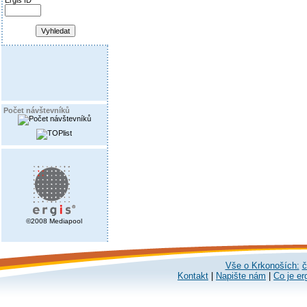
Ergis ID
Počet návštevníků
©2008 Mediapool
Vše o Krkonoších:
č
Kontakt
|
Napište nám
|
Co je er