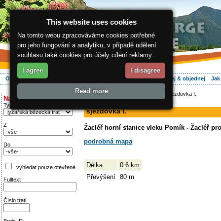
This website uses cookies
Na tomto webu zpracováváme cookies potřebné
pro jeho fungování a analytiku, v případě udělení
souhlasu také cookies pro účely cílení reklamy.
I agree
I disagree
O regionu
Aktivně
Relax
Vaše dovolená
Ubytování
Hledej & objednej
Jak
Read more
ergis.cz
>
Aktivně
>
Na běžkách
> sjezdovka I.
Najděte si:
sjezdovka
Typ trati
sjezdovka I.
Z
Žacléř horní stanice vleku Pomík - Žacléř pr
podrobná mapa
Do
Délka
0.6 km
vyhledat pouze otevřené
Převýšení
80 m
Fulltext
Číslo trati